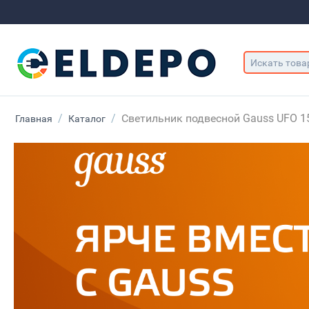
/
/
Светильник подвесной Gauss UFO 1
Главная
Каталог