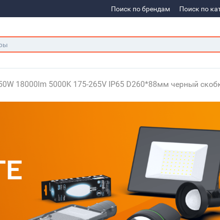
Поиск по брендам
Поиск по ка
50W 18000lm 5000K 175-265V IP65 D260*88мм черный скоб