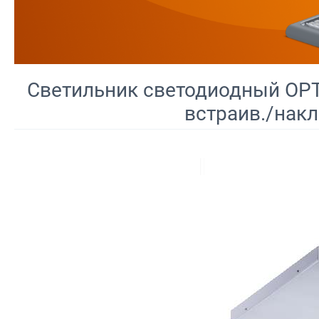
Светильник светодиодный OPT
встраив./нак