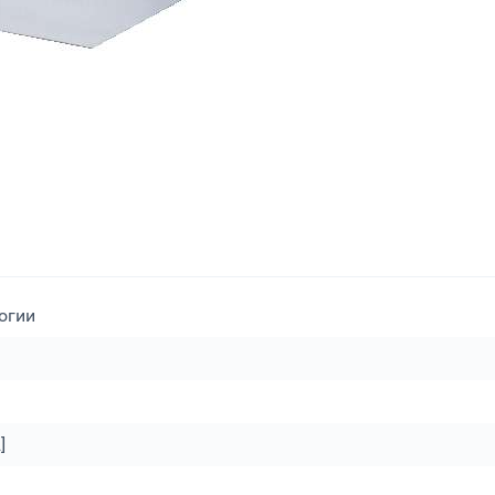
огии
2
]