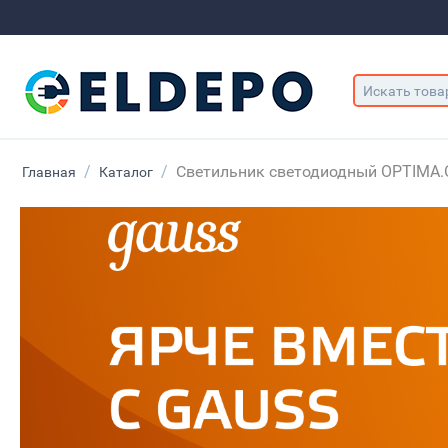
/
/
Светильник светодиодный OPTIMA.O
Главная
Каталог