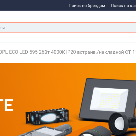
Поиск по брендам
Поиск по ка
PL ECO LED 595 26Вт 4000К IP20 встраив./накладной СТ 