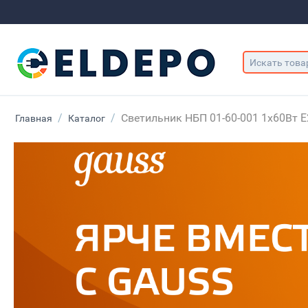
/
/
Светильник НБП 01-60-001 1х60Вт E
Главная
Каталог