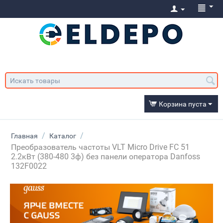
Корзина пуста
/
/
Главная
Каталог
Преобразователь частоты VLT Micro Drive FC 51
2.2кВт (380-480 3ф) без панели оператора Danfoss
132F0022