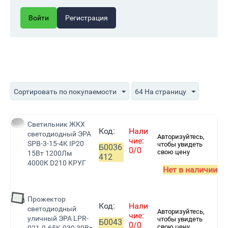
Войти
Регистрация
Сортировать по покупаемости
64 На страницу
Светильник ЖКХ
Код:
Нали
светодиодный ЭРА
Авторизуйтесь,
чие:
SPB-3-15-4K IP20
чтобы увидеть
Б0036
0/0
свою цену
15Вт 1200Лм
412
4000К D210 КРУГ
Нет в наличии
Прожектор
Код:
Нали
светодиодный
Авторизуйтесь,
чие:
уличный ЭРА LPR-
чтобы увидеть
Б0043
0/0
свою цену
021-0-65K-030 30Вт