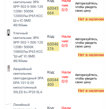
Код:
Нали
светильник ЭРА
Авторизуйтесь,
чие:
SPP-502-0-50K-120
чтобы увидеть
Б0043
0/0
свою цену
120Вт 5000К
664
12000Лм IP65 КСС
Нет в наличии
Ш-с IC-SMD
48/60мм
Уличный
Код:
Нали
светильник ЭРА
Авторизуйтесь,
чие:
SPP-502-1-50K-120
чтобы увидеть
Б0046
0/0
свою цену
120Вт 5000К
376
10800Лм IP65 КСС
Нет в наличии
"Ш-аб" IC-SMD
48/60мм
Аварийный
Код:
Нали
светильник
Авторизуйтесь,
чие:
светодиодный ЭРА
чтобы увидеть
Б0044
0/0
свою цену
DPA-101-0-20
400
непостоянный
Нет в наличии
30LED 6ч IP20 SLA
Линейный
Код:
Нали