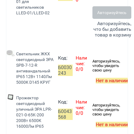
01 для
светильников
Авторизуйтесь
LLED-01/LLED-02
Авторизуйтесь,
что бы добавить
товар в корзину
Светильник ЖКХ
Код:
Нали
светодиодный ЭРА
Авторизуйтесь,
чие:
SPB-7-12-R
чтобы увидеть
Б0030
0/0
свою цену
антивандальный
243
IP65 12Вт 1140Лм
Нет в наличии
5000К D145 КРУГ
Прожектор
Код:
Нали
светодиодный
Авторизуйтесь,
чие:
уличный ЭРА LPR-
чтобы увидеть
Б0043
0/0
свою цену
021-0-65K-200
568
200Вт 6500К
Нет в наличии
16000Лм IP65