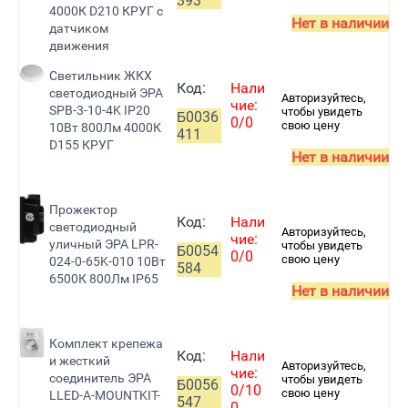
393
4000К D210 КРУГ с
Нет в наличии
датчиком
движения
Светильник ЖКХ
Код:
Нали
светодиодный ЭРА
Авторизуйтесь,
чие:
SPB-3-10-4K IP20
чтобы увидеть
Б0036
0/0
свою цену
10Вт 800Лм 4000К
411
D155 КРУГ
Нет в наличии
Прожектор
Код:
Нали
светодиодный
Авторизуйтесь,
чие:
уличный ЭРА LPR-
чтобы увидеть
Б0054
0/0
свою цену
024-0-65K-010 10Вт
584
6500К 800Лм IP65
Нет в наличии
Комплект крепежа
Код:
Нали
и жесткий
Авторизуйтесь,
чие:
соединитель ЭРА
чтобы увидеть
Б0056
0/10
свою цену
LLED-А-MOUNTKIT-
547
0