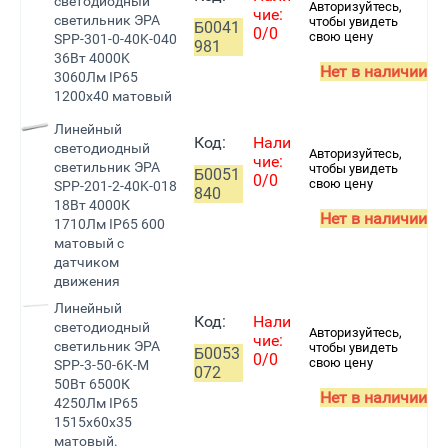
светодиодный
Авторизуйтесь,
чие:
светильник ЭРА
чтобы увидеть
Б0041
0/0
свою цену
SPP-301-0-40K-040
981
36Вт 4000K
Нет в наличии
3060Лм IP65
1200х40 матовый
Линейный
Код:
Нали
светодиодный
Авторизуйтесь,
чие:
светильник ЭРА
чтобы увидеть
Б0051
0/0
свою цену
SPP-201-2-40K-018
840
18Вт 4000К
Нет в наличии
1710Лм IP65 600
матовый с
датчиком
движения
Линейный
Код:
Нали
светодиодный
Авторизуйтесь,
чие:
светильник ЭРА
чтобы увидеть
Б0053
0/0
свою цену
SPP-3-50-6K-M
072
50Вт 6500К
Нет в наличии
4250Лм IP65
1515х60х35
матовый.