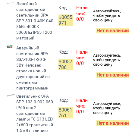
Линейный
Код:
Нали
светодиодный
Авторизуйтесь,
чие:
светильник ЭРА
чтобы увидеть
Б0055
0/0
свою цену
SPP-301-0-40K-040
971
36Вт 4000K
Нет в наличии
3060Лм IP65 1200
матовый
Аварийный
Код:
Нали
светильник ЭРА
Авторизуйтесь,
чие:
SSA-103-1-20 3ч
чтобы увидеть
Б0057
0/0
свою цену
3Вт Человек-
786
стрелка новый
Нет в наличии
двусторонний со
сменными
пиктограммами
Светильник ЭРА
Код:
Нали
SPP-103-0-002-060
Авторизуйтесь,
чие:
IP65 под 2
чтобы увидеть
Б0061
0/0
свою цену
светодиодные
761
лампы T8 G13 LED
Нет в наличии
2x600 транзитный
1.5 кВт в линию