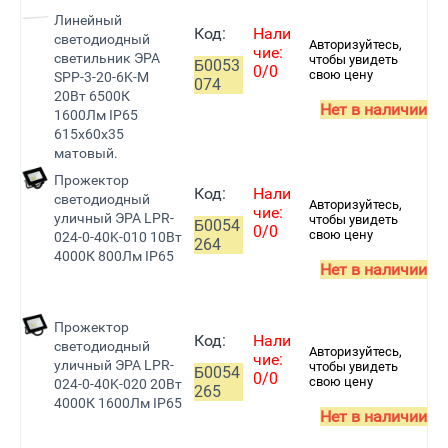
Линейный
Код:
Нали
светодиодный
Авторизуйтесь,
чие:
светильник ЭРА
чтобы увидеть
Б0053
0/0
свою цену
SPP-3-20-6K-M
074
20Вт 6500К
Нет в наличии
1600Лм IP65
615х60х35
матовый.
Прожектор
Код:
Нали
светодиодный
Авторизуйтесь,
чие:
уличный ЭРА LPR-
чтобы увидеть
Б0054
0/0
свою цену
024-0-40K-010 10Вт
264
4000К 800Лм IP65
Нет в наличии
Прожектор
Код:
Нали
светодиодный
Авторизуйтесь,
чие:
уличный ЭРА LPR-
чтобы увидеть
Б0054
0/0
свою цену
024-0-40K-020 20Вт
265
4000К 1600Лм IP65
Нет в наличии