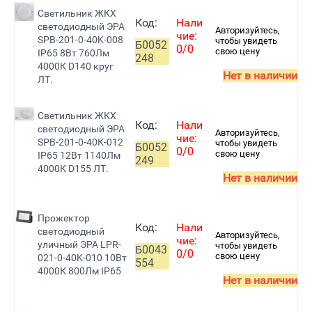
Светильник ЖКХ
Код:
Нали
светодиодный ЭРА
Авторизуйтесь,
чие:
SPB-201-0-40K-008
чтобы увидеть
Б0052
0/0
свою цену
IP65 8Вт 760Лм
248
4000К D140 круг
Нет в наличии
ЛТ.
Светильник ЖКХ
Код:
Нали
светодиодный ЭРА
Авторизуйтесь,
чие:
SPB-201-0-40К-012
чтобы увидеть
Б0052
0/0
свою цену
IP65 12Вт 1140Лм
249
4000К D155 ЛТ.
Нет в наличии
Прожектор
Код:
Нали
светодиодный
Авторизуйтесь,
чие:
уличный ЭРА LPR-
чтобы увидеть
Б0043
0/0
свою цену
021-0-40K-010 10Вт
554
4000К 800Лм IP65
Нет в наличии